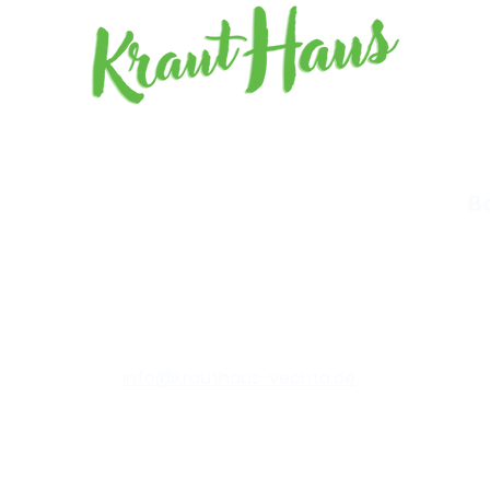
Barz
mögl
B
info@krauthaus-vechta.de