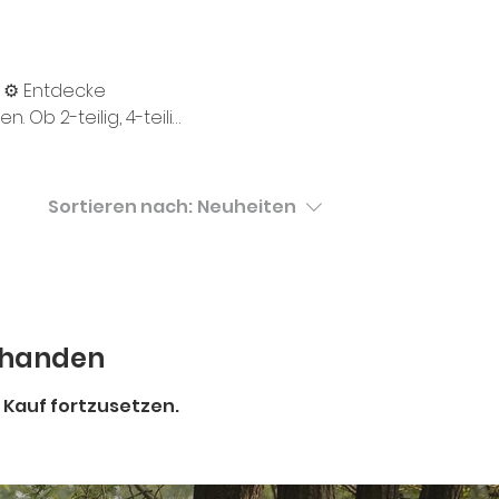
 ⚙️ Entdecke
 Ob 2-teilig, 4-teilig
n Grinder für deine
für Papers – wir
kleinerungsgeräte in
Sortieren nach:
Neuheiten
rhanden
 Kauf fortzusetzen.