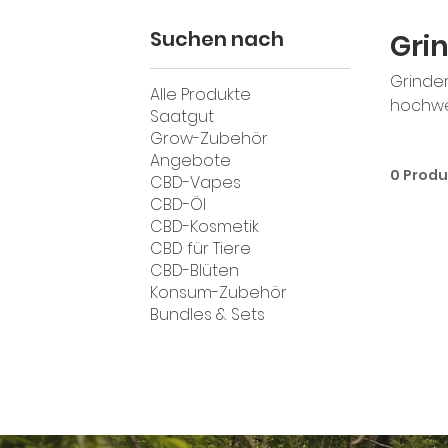
Suchen nach
Gri
Grinde
Alle Produkte
hochwer
Saatgut
mit Pol
Grow-Zubehör
Bedürfn
Angebote
0 Prod
haben 
CBD-Vapes
großer
CBD-Öl
CBD-Kosmetik
CBD für Tiere
CBD-Blüten
Konsum-Zubehör
Bundles & Sets