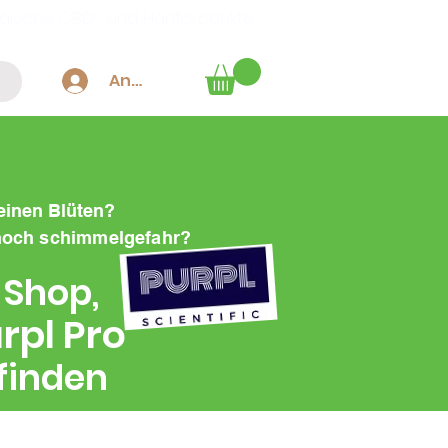
äische CBD- und Hanfprodukte
Anmelden
einen Blüten?
 noch schimmelgefahr?
 Shop,
rpl Pro
finden