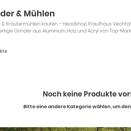
nder & Mühlen
r & Kräutermühlen kaufen – Headshop Krauthaus Vechta!
tige Grinder aus Aluminium, Holz und Acryl von Top-Marken.
lenkammer oder elektrisch – hier findest du den perfekte
isse. Fein mahlen für den Vaporizer oder grobes Mahlgut 
ukte
das passende Zubehör für jeden Anspruch. Grinder & Zer
 Auswahl!
Noch keine Produkte vo
Bitte eine andere Kategorie wählen, um den