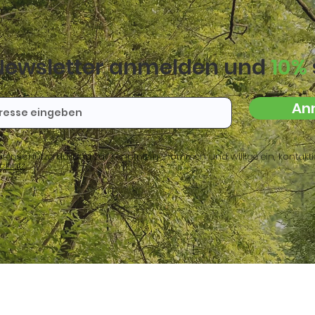
Newsletter anmelden und
10%
An
tenschutzerklärung zur Kenntnis genommen und willige ein, kontaktie
chutz