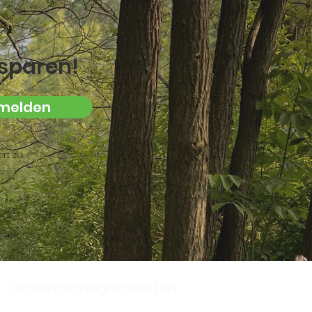
sparen!
melden
rt zu
Zahlungsmöglichkeiten