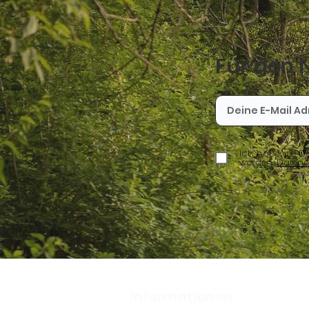
Für den 
Ich habe die Da
werden.
Datens
Informationen