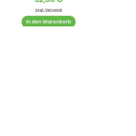
zzgl. Versand
In den Warenkorb
Informationen
AGB
Datenschutz
Impressum
Zahlung und Lieferung
Jugendschutz