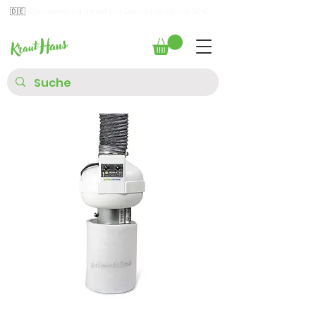
🇩🇪
Gratisversand innerhalb Deutschlands ab 50 €