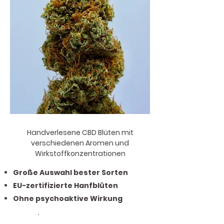
zzgl. Versand
zzgl. Versand
zzgl. Versand
zzgl. Versand
zzgl. Versand
zzgl. Versand
zzgl. Versand
zzgl. Versand
zzgl. Versand
zzgl. Versand
zzgl. Versand
zzgl. Versand
zzgl. Versand
zzgl. Versand
zzgl. Versand
zzgl. Versand
zzgl. Versand
zzgl. Versand
zzgl. Versand
zzgl. Versand
zzgl. Versand
zzgl. Versand
zzgl. Versand
zzgl. Versand
zzgl. Versand
zzgl. Versand
zzgl. Versand
zzgl. Versand
zzgl. Versand
In den Warenkorb
In den Warenkorb
In den Warenkorb
In den Warenkorb
In den Warenkorb
In den Warenkorb
In den Warenkorb
In den Warenkorb
In den Warenkorb
In den Warenkorb
In den Warenkorb
In den Warenkorb
In den Warenkorb
In den Warenkorb
In den Warenkorb
In den Warenkorb
In den Warenkorb
In den Warenkorb
In den Warenkorb
In den Warenkorb
In den Warenkorb
In den Warenkorb
In den Warenkorb
In den Warenkorb
In den Warenkorb
In den Warenkorb
In den Warenkorb
In den Warenkorb
In den Warenkorb
Handverlesene CBD Blüten mit
verschiedenen Aromen und
Wirkstoffkonzentrationen
Große Auswahl bester Sorten
EU-zertifizierte Hanfblüten
Ohne psychoaktive Wirkung
CBD
Blüten