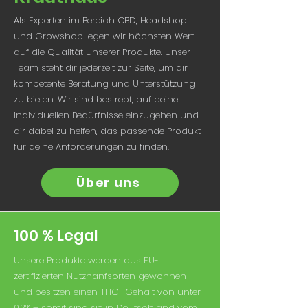
Als Experten im Bereich CBD, Headshop
und Growshop legen wir höchsten Wert
auf die Qualität unserer Produkte. Unser
Team steht dir jederzeit zur Seite, um dir
kompetente Beratung und Unterstützung
zu bieten. Wir sind bestrebt, auf deine
individuellen Bedürfnisse einzugehen und
dir dabei zu helfen, das passende Produkt
für deine Anforderungen zu finden.
Über uns
100 % Legal
Unsere Produkte werden aus EU-
zertifizierten Nutzhanfsorten gewonnen
und besitzen einen THC- Gehalt von unter
0,2% – somit sind sie in Deutschland vom