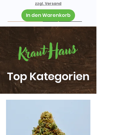
zzgl. Versand
In den Warenkorb
Neu im Shop
Neu im Shop
Neu im Shop
Neu im Shop
Neu im Shop
Neu im Shop
Neu im Shop
Neu im Shop
Neu im Shop
Neu im Shop
Neu im Shop
Neu im Shop
Neu im Shop
Neu im Shop
Neu im Shop
Neu im Shop
Neu im Shop
Neu im Shop
Neu im Shop
Neu im Shop
Neu im Shop
Neu im Shop
Neu im Shop
Neu im Shop
Neu im Shop
Neu im Shop
Neu im Shop
Neu im Shop
Neu im Shop
Top Kategorien
Barney´s Farm | Cannabissamen
Barney´s Farm | Cannabissamen
Barney´s Farm | Cannabissamen
Barney´s Farm | Cannabissamen
Barney´s Farm | Cannabissamen
Barney´s Farm | Cannabissamen
Barney´s Farm | Cannabissamen
Barney´s Farm | Cannabissamen
Barney´s Farm | Cannabissamen
Barney´s Farm | Cannabissamen
Barney´s Farm | Cannabissamen
Barney´s Farm | Cannabissamen
Barney´s Farm | Cannabissamen
Barney´s Farm | Cannabissamen
Barney´s Farm | Cannabissamen
Barney´s Farm | Cannabissamen
Barney´s Farm | Cannabissamen
Barney´s Farm | Cannabissamen
Barney´s Farm | Cannabissamen
Barney´s Farm | Cannabissamen
Barney´s Farm | Cannabissamen
Barney´s Farm | Cannabissamen
Barney´s Farm | Cannabissamen
Barney´s Farm | Cannabissamen
Barney´s Farm | Cannabissamen
Barney´s Farm | Cannabissamen
Barney´s Farm | Cannabissamen
Barney´s Farm | Cannabissamen
Barney´s Farm | Cannabissamen
| Frosted Zinn x Cookie Dog Auto
| Strawberry Cheesecake Auto |
| Pineapple Express Auto | 3 Stk
| Thin Mint x Sour Pinot Auto | 3
| Tangerine Dream Auto | 3 Stk
| Wedding Cake Auto | 3 Stk.
| Runtz x Layer Cake | 3 Stk.
| Skywalker OG Auto | 3 Stk
| Pineapple Express | 3 Stk.
| Purple Punch Auto | 3 Stk
| Tropicana Cherry | 3 Stk.
| Rainbow Sherbet | 3 Stk.
| Sour Strawberry | 3 Stk.
| Papaya Frosting | 3 Stk.
| Zkittlez OG Auto | 3 Stk.
| Gorilla Glue Auto | 1 Stk.
| Sour Diesel Auto | 3 Stk
| Dos Si Dos Auto | 3 Stk.
| Purple Punch | 3 Stk.
| Cheese Auto | 3 Stk.
| White Runtz | 3 Stk.
| Shiskaberry | 3 Stk.
| Trainwreck | 3 Stk.
| Runtz Auto | 3 Stk
| GMO Auto | 3 Stk
| Zillions | 3 Stk.
| Runtz | 5 Stk.
| Runtz | 3 Stk.
| Zoap | 3 Stk.
| 3 Stk.
3 Stk
Stk
Preis
Preis
Preis
Preis
Preis
Preis
Preis
Preis
Preis
Preis
Preis
Preis
Preis
Preis
Preis
Preis
Preis
Preis
Preis
Preis
Preis
Preis
Preis
Preis
Preis
Preis
34,00 €
34,00 €
34,00 €
34,00 €
39,00 €
45,00 €
39,00 €
37,00 €
32,00 €
29,00 €
32,00 €
32,00 €
37,00 €
32,00 €
29,00 €
32,00 €
29,00 €
32,00 €
29,00 €
32,00 €
32,00 €
32,00 €
29,00 €
32,00 €
41,00 €
9,00 €
Preis
Preis
Preis
37,00 €
32,00 €
37,00 €