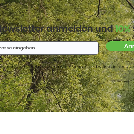
Newsletter anmelden und
10%
An
tenschutzerklärung zur Kenntnis genommen und willige ein, kontaktie
chutz