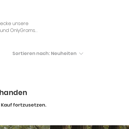
tdecke unsere
 und OnlyGrams.
ießen! Mit bis zu 50%
, Berry, Minze,
lation – diskret,
Sortieren nach:
Neuheiten
rhanden
 Kauf fortzusetzen.