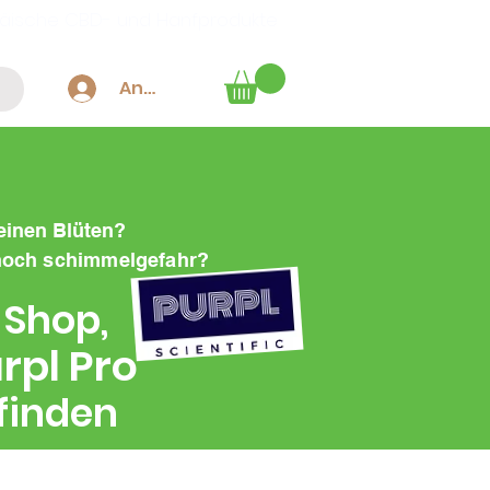
äische CBD- und Hanfprodukte
Anmelden
einen Blüten?
 noch schimmelgefahr?
 Shop,
rpl Pro
finden