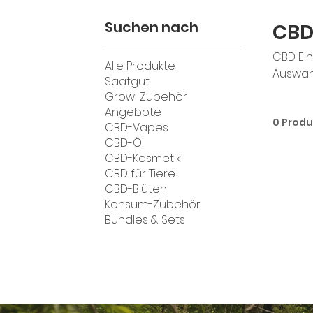
Suchen nach
CBD
CBD Ein
Alle Produkte
Auswah
Saatgut
Keine A
Grow-Zubehör
CBD-Geh
Angebote
0 Prod
Waldfru
CBD-Vapes
hygieni
CBD-Öl
CBD-Kosmetik
CBD für Tiere
CBD-Blüten
Konsum-Zubehör
Bundles & Sets