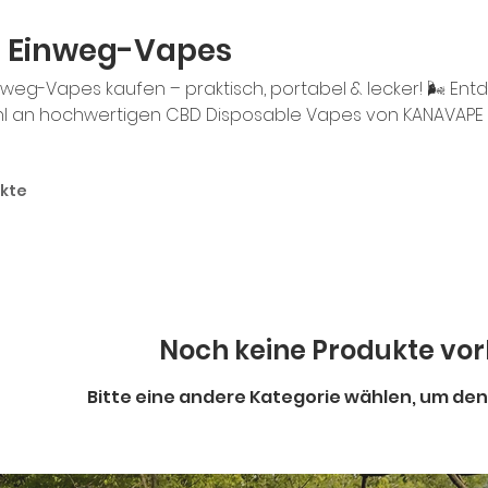
 Einweg-Vapes
weg-Vapes kaufen – praktisch, portabel & lecker! 🌬️ En
l an hochwertigen CBD Disposable Vapes von KANAVAPE
ufladung, keine Nachfüllung – einfach auspacken und gen
alt und 600+ Puffs in verschiedenen Aromen (Lime, Grape
ukte
cht und mehr). Der unkomplizierte Einstieg in die CBD-Inha
sch und lecker. Jetzt günstig online bestellen!
Noch keine Produkte vo
Bitte eine andere Kategorie wählen, um den