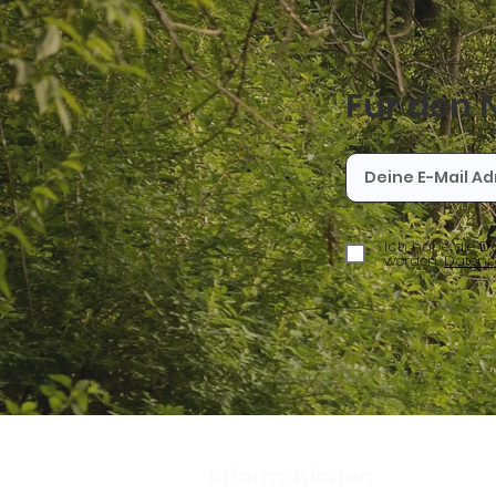
Für den 
Ich habe die Da
werden.
Datens
Informationen