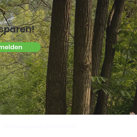
sparen!
melden
rt zu
Zahlungsmöglichkeiten