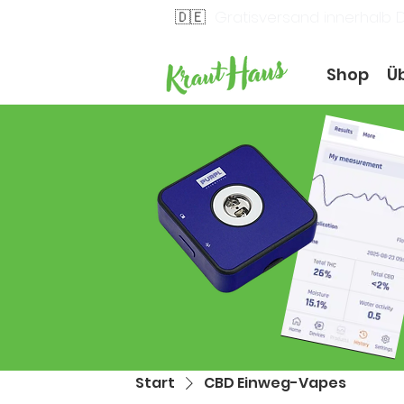
🇩🇪
Gratisversand innerhalb 
Shop
Ü
Start
CBD Einweg-Vapes