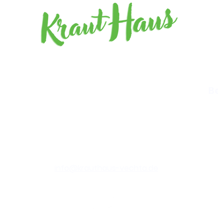
Barz
mögl
B
info@krauthaus-vechta.de