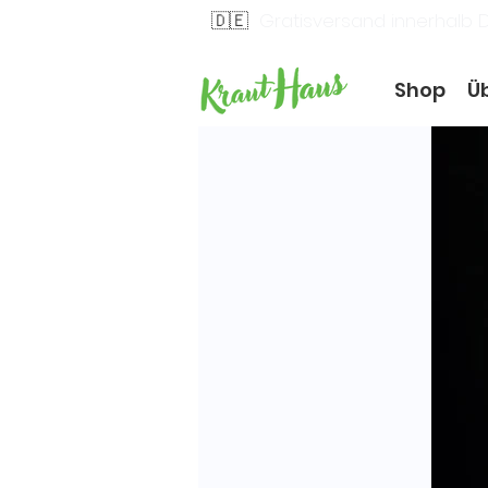
🇩🇪
Gratisversand innerhalb 
Shop
Ü