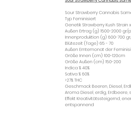
Sour Strawberry Cannabis Same
Sour Strawberry Cannabis Same
Typ Feminisiert
Genetik Strawberry Kush Strain x
Außen Ertrag (g) 1500-2000 gr/p
Innenproduktion (g) 600-700 g
Blütezeit (Tage) 65 - 70
Außen Erntemonat der Feminis
Größe Innen (cm) 100-120cm
Größe Außen (cm) 150-200
Indica % 40%
Sativa % 60%
>27% THC
Geschmack Beeren, Diesel, Erdb
Aroma Diesel, erdig, Erdbeere, 
Effekt Kreativitätssteigernd, e
entspannend