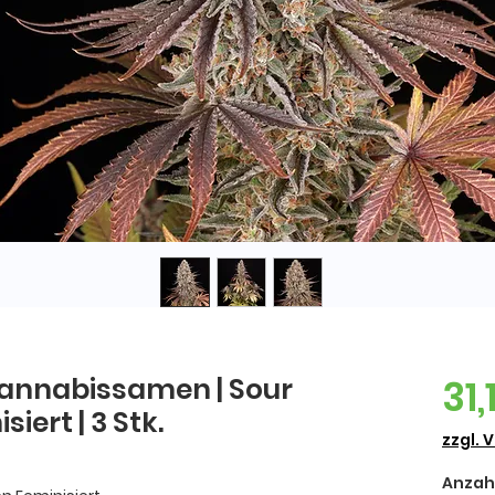
Cannabissamen | Sour
31,
iert | 3 Stk.
zzgl. 
Anzah