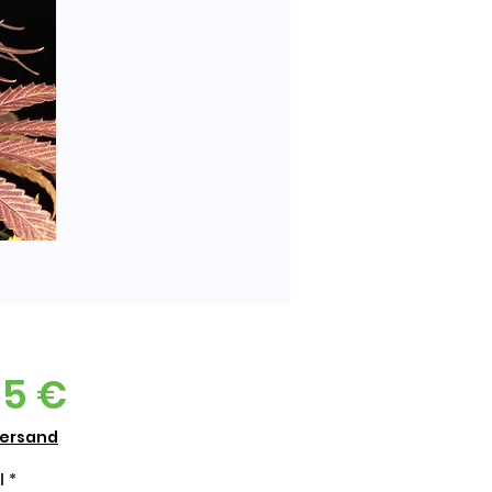
Preis
15 €
Versand
l
*