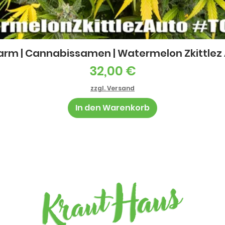
Schnellansicht
arm | Cannabissamen | Watermelon Zkittlez Au
Preis
32,00 €
zzgl. Versand
In den Warenkorb
Barz
mögl