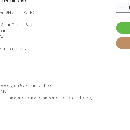
n Feminisiert
n SPEZIFIZIERUNG
 Sour Diesel Strain
lant
r/㎡
ierten OKTOBER
eere, süße Zitrusfrüchte
süß
nergetisierend, euphorisierend, seligmachend,