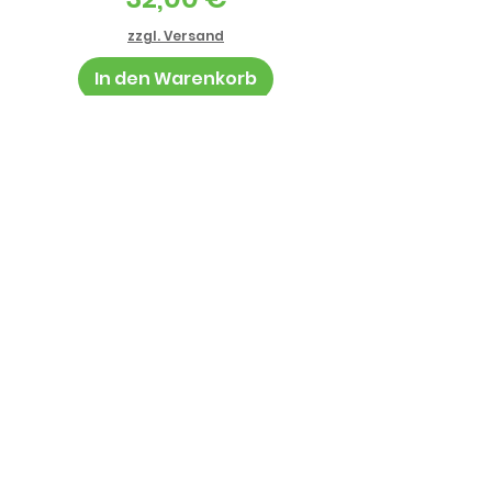
zzgl. Versand
In den Warenkorb
Informationen
AGB
Datenschutz
Impressum
Zahlung und Lieferung
Jugendschutz