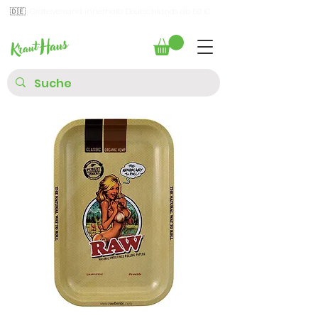
🇩🇪
Gratisversand innerhalb Deutschlands ab 50 €