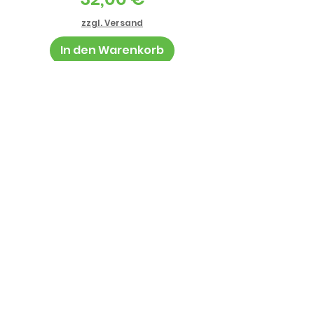
zzgl. Versand
In den Warenkorb
Informationen
AGB
Datenschutz
Impressum
Zahlung und Lieferung
Jugendschutz