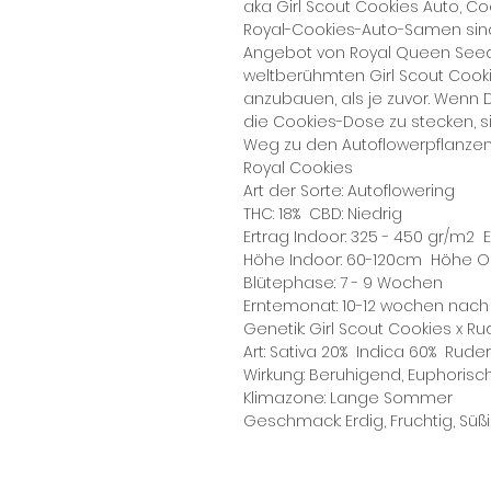
aka Girl Scout Cookies Auto, C
Royal-Cookies-Auto-Samen sind
Angebot von Royal Queen Seeds
weltberühmten Girl Scout Cooki
anzubauen, als je zuvor. Wenn
die Cookies-Dose zu stecken, 
Weg zu den Autoflowerpflanzen
Royal Cookies
Art der Sorte: Autoflowering
THC: 18% CBD: Niedrig
Ertrag Indoor: 325 - 450 gr/m2 E
Höhe Indoor: 60-120cm Höhe O
Blütephase: 7 - 9 Wochen
Erntemonat: 10-12 wochen nac
Genetik: Girl Scout Cookies x Ru
Art: Sativa 20% Indica 60% Ruder
Wirkung: Beruhigend, Euphorisc
Klimazone: Lange Sommer
Geschmack: Erdig, Fruchtig, Süßi