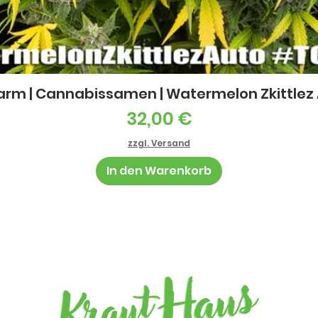
Schnellansicht
arm | Cannabissamen | Watermelon Zkittlez Au
Preis
32,00 €
zzgl. Versand
In den Warenkorb
Barz