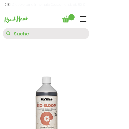
🇩🇪
Gratisversand innerhalb Deutschlands ab 50 €