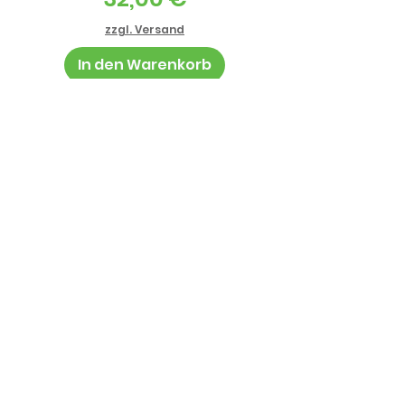
zzgl. Versand
In den Warenkorb
Informationen
AGB
Datenschutz
Impressum
Zahlung und Lieferung
Jugendschutz