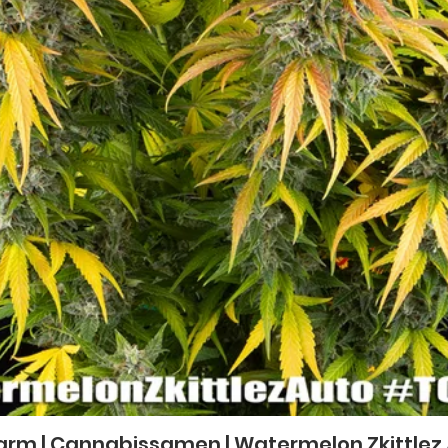
Schnellansicht
arm | Cannabissamen | Watermelon Zkittlez Au