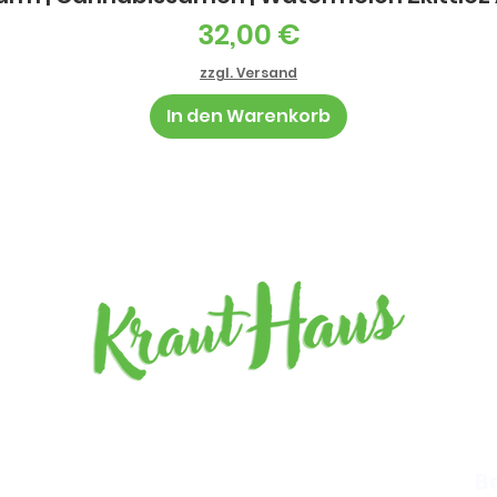
Preis
32,00 €
zzgl. Versand
In den Warenkorb
Barz
mögl
B