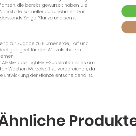
anzen, die bereits gewurzelt haben. Die
, Nährstoffe schneller aufzunehmen. Das
widerstandsfähige Pflanze und somit
agend zur Zugabe zu Blumenerde, Torf und
deal geeignet für den Wurzelschutz in
stemen.
All-Mix- oder Light-Mix-Substraten ist es am
sten Wochen Wurzelsaft zu verabreichen, da
 Entwicklung der Pflanze entscheidend ist.
Ähnliche Produkt