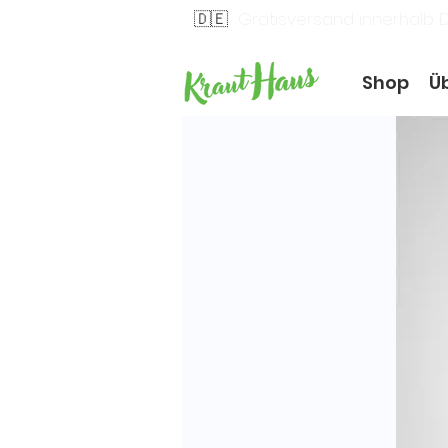
🇩🇪
Gratisversand innerhalb 
Shop
Ü