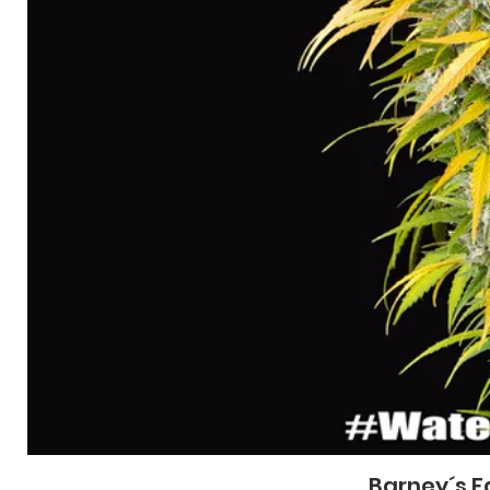
Barney´s F