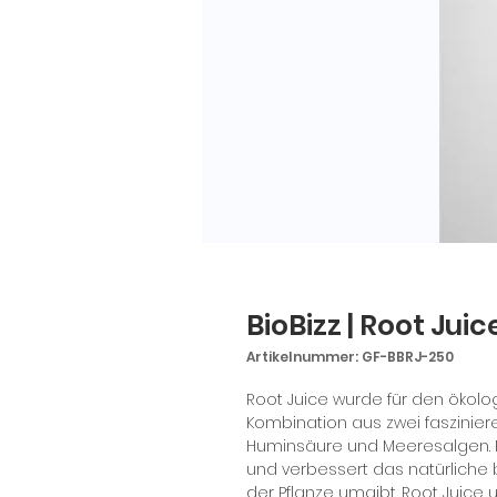
BioBizz | Root Juic
Artikelnummer: GF-BBRJ-250
Root Juice wurde für den ökolo
Kombination aus zwei faszinier
Huminsäure und Meeresalgen. Ro
und verbessert das natürliche
der Pflanze umgibt. Root Juice 