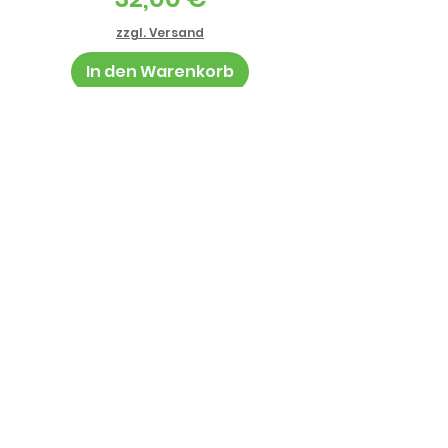
zzgl. Versand
In den Warenkorb
Informationen
AGB
Datenschutz
Impressum
Zahlung und Lieferung
Jugendschutz