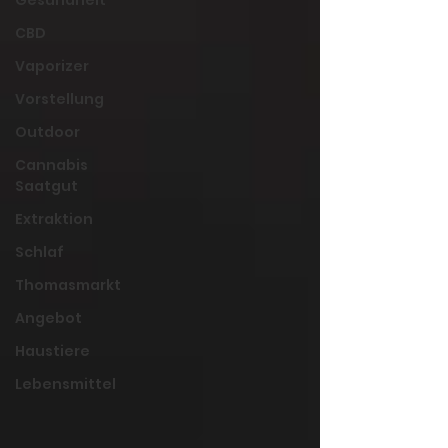
CBD
Vaporizer
Vorstellung
Outdoor
Cannabis
Saatgut
Extraktion
Schlaf
Thomasmarkt
Angebot
Haustiere
Lebensmittel