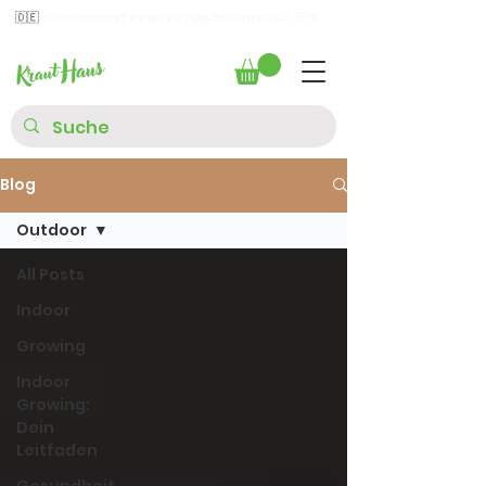
🇩🇪
Gratisversand innerhalb Deutschlands ab 50 €
Blog
Outdoor
All Posts
Indoor
Growing
Indoor
Growing:
Dein
Leitfaden
Gesundheit